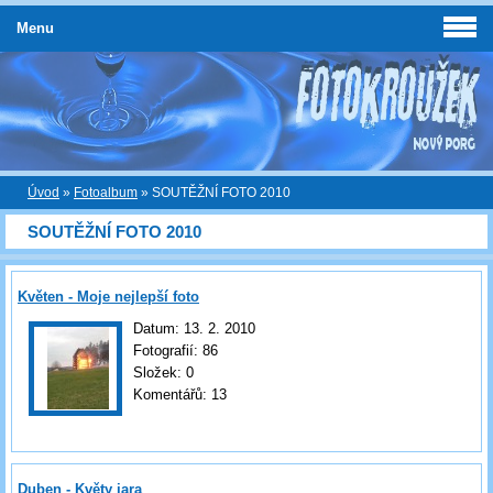
Menu
Úvod
»
Fotoalbum
»
SOUTĚŽNÍ FOTO 2010
SOUTĚŽNÍ FOTO 2010
Květen - Moje nejlepší foto
Datum:
13. 2. 2010
Fotografií:
86
Složek:
0
Komentářů:
13
Duben - Květy jara