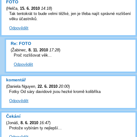
FOTO
(
Helča
,
15. 6. 2010
14:18
)
Tak tentokrát to bude velmi těžké, jen je třeba najít správné rozlišení
věku účastníků.
Odpovědět
Re: FOTO
(
Žabinec
,
8. 11. 2010
17:28
)
Proč rozlišovat věk...
Odpovědět
komentář
(
Daniela Nguyen
,
22. 6. 2010
20:00
)
Fotky Od sáry davidové jsou hezké kromě kolibříka
Odpovědět
Čekání
(
Jonáš
,
8. 6. 2010
16:47
)
Protože vybírám ty nejlepší...
Odpovědět