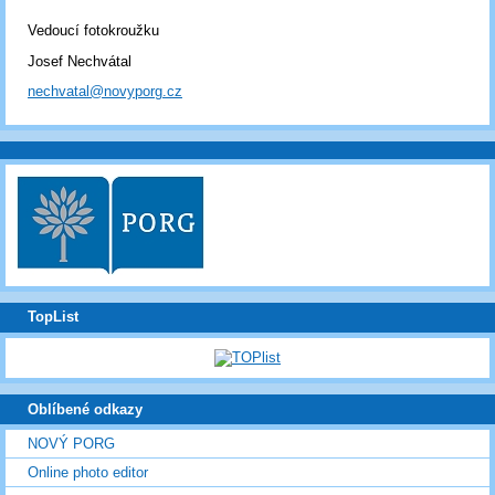
Vedoucí fotokroužku
Josef Nechvátal
nechvatal@novyporg.cz
TopList
Oblíbené odkazy
NOVÝ PORG
Online photo editor