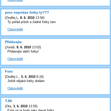
proc nepridas fotky ty???
(
Ondřej L
,
8. 6. 2010
13:56
)
Ty pořád píšeš a žádné fotky tam
Odpovědět
Přidávejte
(
Jonáš
,
8. 6. 2010
13:02
)
Přidávejte další fotky!
Odpovědět
Foto
(
Ondřej L.
,
5. 6. 2010
8:16
)
Ještě nějaké fotky dodám
Odpovědět
TJN
(
Ota
,
3. 6. 2010
13:55
)
Este ze ja budu taky davat fotky