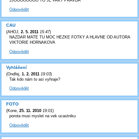
JJOOOOOOOO TO JE FAKT PRAVDA
Odpovědět
CAU
(
AHOJ
,
2. 5. 2011
15:47
)
NAZDAR MATE TU MOC HEZKE FOTKY A HLAVNE OD AUTORA
VIKTORIE HORNAKOVA
Odpovědět
Vyhlášení
(
Ondřej
,
1. 2. 2011
19:03
)
Tak kdo nám to asi vyhraje?
Odpovědět
FOTO
(
Kone
,
25. 11. 2010
19:01
)
porota musi myslet na vek ucastniku
Odpovědět