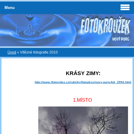
Menu
Úvod
»
Vítězné fotografie 2010
KRÁSY ZIMY:
http://www.ifotovideo.cz/rubriky/fotoakce/novy-porg-foti_2994.html
1.MÍSTO