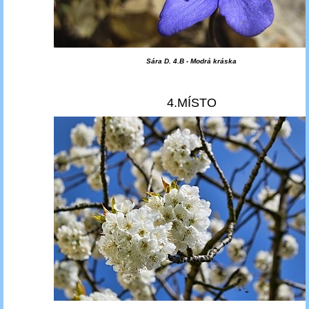
Sára D. 4.B - Modrá kráska
4.MÍSTO