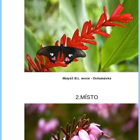
Matyáš B.L. tercie - Ochutnávka
2.MÍSTO