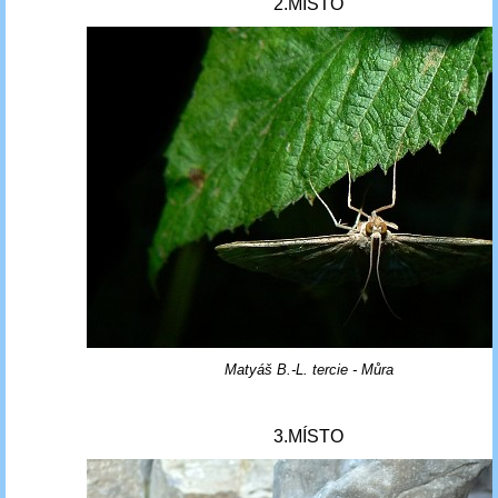
2.MÍSTO
Matyáš B.-L. tercie - Můra
3.MÍSTO