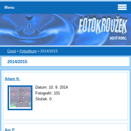
Menu
Úvod
»
Fotoalbum
»
2014/2015
2014/2015
Adam K.
Datum:
10. 9. 2014
Fotografií:
101
Složek:
0
Agi P.