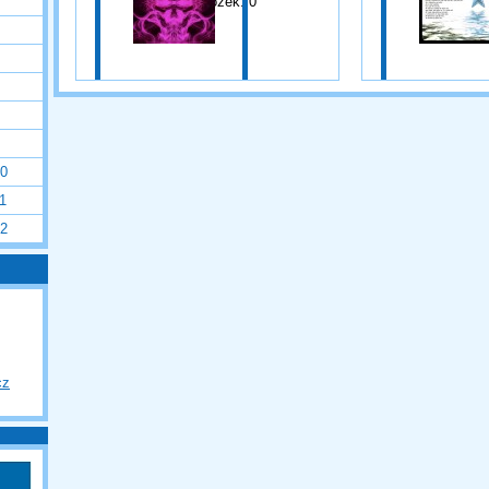
Složek:
0
0
1
2
cz