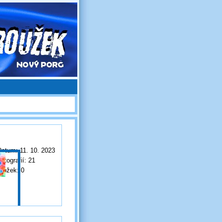
Datum:
11. 10. 2023
otografií:
21
Složek:
0