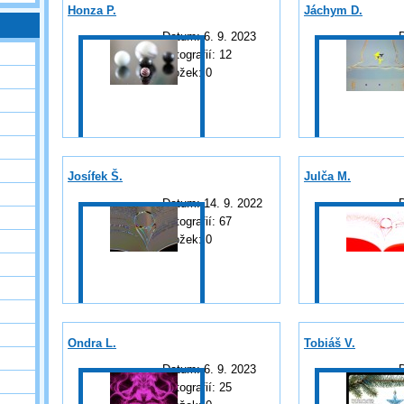
Honza P.
Jáchym D.
Datum:
6. 9. 2023
Fotografií:
12
F
Složek:
0
Josífek Š.
Julča M.
Datum:
14. 9. 2022
Fotografií:
67
F
Složek:
0
Ondra L.
Tobiáš V.
Datum:
6. 9. 2023
Fotografií:
25
F