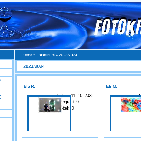
Úvod
»
Fotoalbum
»
2023/2024
2023/2024
2
Ela Ř.
Eli M.
1
Datum:
11. 10. 2023
0
Fotografií:
9
F
Složek:
0