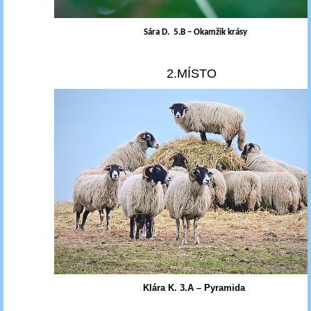
Sára D. ­­ 5.B – Okamžik krásy
2.MÍSTO
Klára K. 3.A – Pyramida