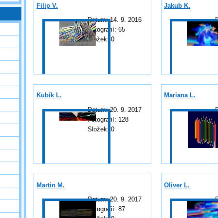
Filip V.
Jakub K.
Datum:
14. 9. 2016
Fotografií:
65
F
Složek:
0
Kubík L.
Mariana L.
Datum:
20. 9. 2017
Fotografií:
128
F
Složek:
0
Martin M.
Oliver L.
Datum:
20. 9. 2017
Fotografií:
87
F