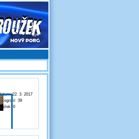
Datum:
22. 3. 2017
otografií:
39
Složek:
0