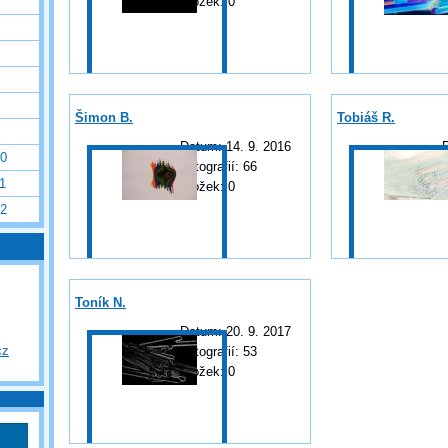
Složek:
0
Šimon B.
Tobiáš R.
Datum:
14. 9. 2016
0
Fotografií:
66
F
1
Složek:
0
2
Toník N.
Datum:
20. 9. 2017
cz
Fotografií:
53
Složek:
0