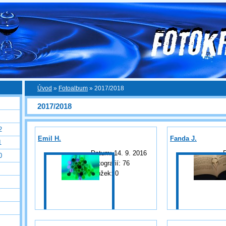
Úvod
»
Fotoalbum
»
2017/2018
2017/2018
2
Emil H.
Fanda J.
1
Datum:
14. 9. 2016
0
Fotografií:
76
F
Složek:
0