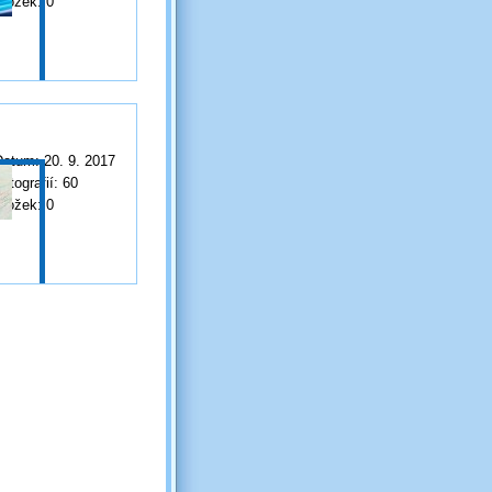
Složek:
0
Datum:
20. 9. 2017
otografií:
60
Složek:
0