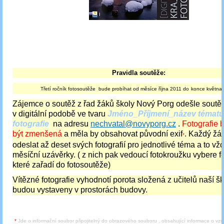
Pravidla soutěže:
Třetí ročník fotosoutěže bude probíhat od měsíce října 2011 do
konce května
Zájemce o soutěž z řad žáků školy Nový Porg odešle soutěžn
v digitální podobě ve tvaru
Jméno_Příjmení_název témat
fotografie
na adresu
nechvatal@novyporg.cz
.
Fotografie 
být zmenšená
a měla by obsahovat původní exif
. Každý žá
*
odeslat až deset svých fotografií pro jednotlivé téma a to v
měsíční uzávěrky. ( z nich pak vedoucí fotokroužku vybere fo
které zařadí do fotosoutěže)
Vítězné fotografie vyhodnotí porota složená z učitelů naší šk
budou vystaveny v prostorách budovy.
*
Jde o informační soubor připojitelný do obrazového souboru , obsahující informace o vzn