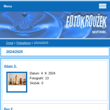
Menu
Úvod
»
Fotoalbum
»
2024/2025
2024/2025
Adam S.
Datum:
4. 9. 2024
Fotografií:
13
Složek:
0
Ben F.