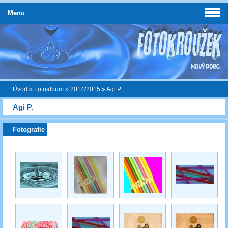
Menu
Úvod
»
Fotoalbum
»
2014/2015
»
Agi P.
Agi P.
Fotografie