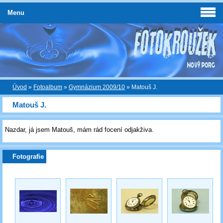
Menu
Úvod
»
Fotoalbum
»
Gymnázium 2009/10
»
Matouš J.
Matouš J.
Nazdar, já jsem Matouš, mám rád focení odjakživa.
Fotografie