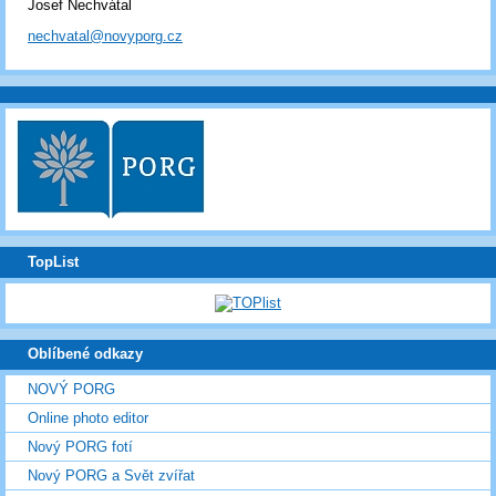
Josef Nechvátal
nechvatal@novyporg.cz
TopList
Oblíbené odkazy
NOVÝ PORG
Online photo editor
Nový PORG fotí
Nový PORG a Svět zvířat