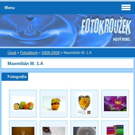
Menu
Úvod
»
Fotoalbum
»
2008-2009
»
Maxmilián M. 1.A
Maxmilián M. 1.A
Fotografie