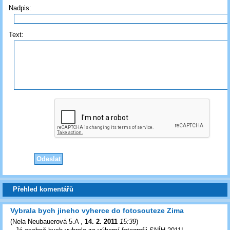
Nadpis:
Text:
Přehled komentářů
Vybrala bych jineho vyherce do fotosouteze Zima
(
Nela Neubauerová 5.A
,
14. 2. 2011
15:39
)