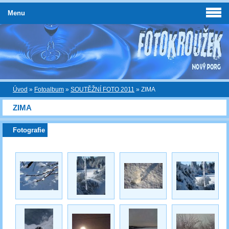
Menu
Úvod
»
Fotoalbum
»
SOUTĚŽNÍ FOTO 2011
»
ZIMA
ZIMA
Fotografie