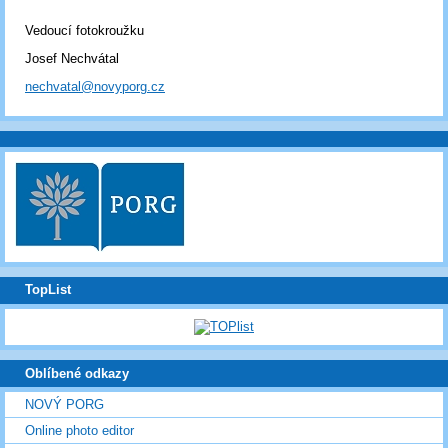
Vedoucí fotokroužku
Josef Nechvátal
nechvatal@novyporg.cz
TopList
Oblíbené odkazy
NOVÝ PORG
Online photo editor