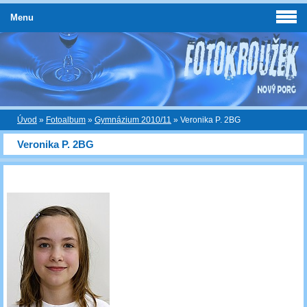
Menu
Úvod
»
Fotoalbum
»
Gymnázium 2010/11
»
Veronika P. 2BG
Veronika P. 2BG