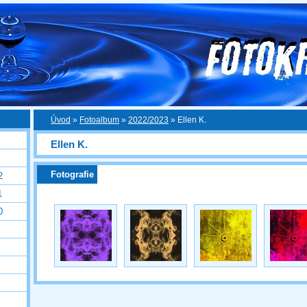
Úvod
»
Fotoalbum
»
2022/2023
»
Ellen K.
Ellen K.
Fotografie
2
1
0