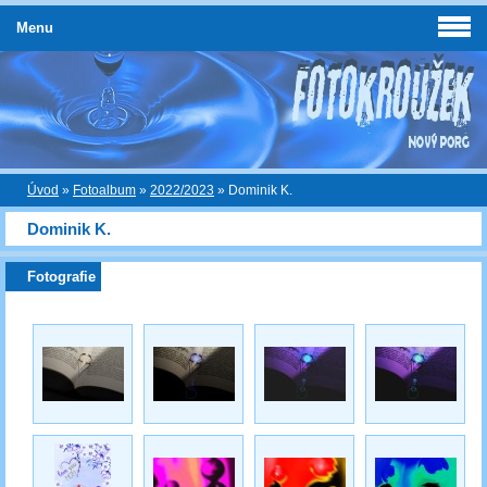
Menu
Úvod
»
Fotoalbum
»
2022/2023
»
Dominik K.
Dominik K.
Fotografie