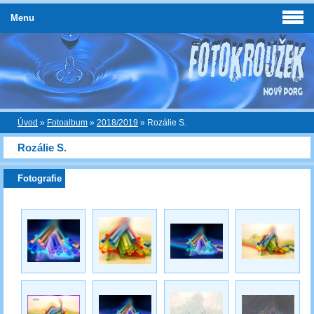
Menu
Úvod
»
Fotoalbum
»
2018/2019
»
Rozálie S.
Rozálie S.
Fotografie