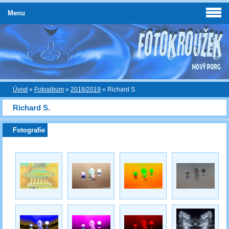
Menu
Úvod
»
Fotoalbum
»
2018/2019
»
Richard S.
Richard S.
Fotografie