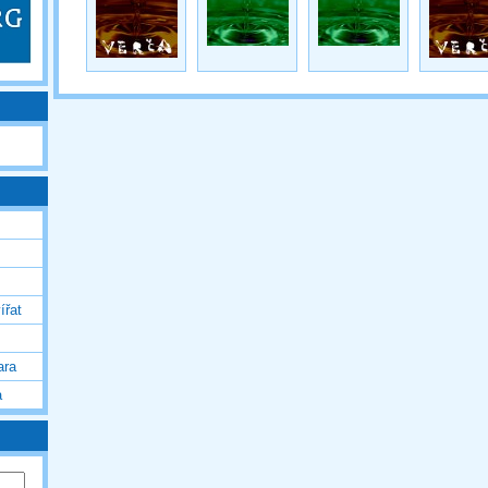
ířat
ara
a