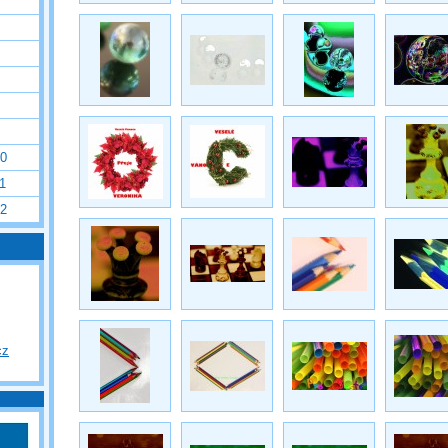
0
1
2
cz