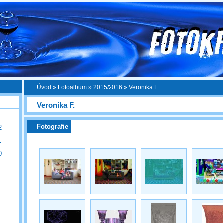
Úvod
»
Fotoalbum
»
2015/2016
»
Veronika F.
Veronika F.
Fotografie
2
1
0