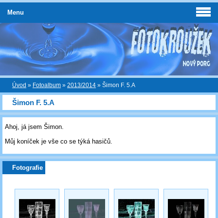
Menu
Úvod
»
Fotoalbum
»
2013/2014
»
Šimon F. 5.A
Šimon F. 5.A
Ahoj, já jsem Šimon.
Můj koníček je vše co se týká hasičů.
Fotografie