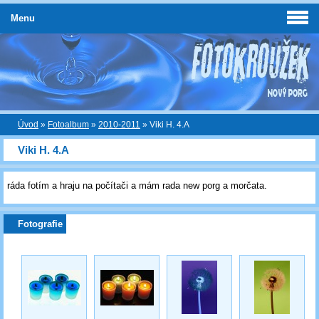
Menu
Úvod
»
Fotoalbum
»
2010-2011
»
Viki H. 4.A
Viki H. 4.A
ráda fotím a hraju na počítači a mám rada new porg a morčata.
Fotografie