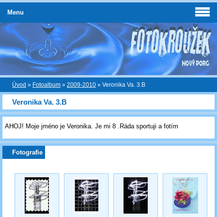
Menu
Úvod
»
Fotoalbum
»
2009-2010
»
Veronika Va. 3.B
Veronika Va. 3.B
AHOJ! Moje jméno je Veronika. Je mi 8 .Ráda sportuji a fotím
Fotografie