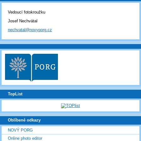
Vedoucí fotokroužku
Josef Nechvátal
nechvatal@novyporg.cz
TopList
Oblíbené odkazy
NOVÝ PORG
Online photo editor