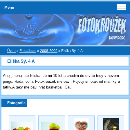
Menu
Úvod
»
Fotoalbum
»
2008-2009
»
Eliška Sý. 4.A
Eliška Sý. 4.A
Ahoj jmenuji se Eliska. Je mi 10 let a chodim do ctvrte tridy v novem
porgu. Rada fotim. Fotokrouzek me bavi. Pujcuji si fotak od mamky a
tatky.A taky me bavi hrat basketbal. Cau
Fotografie